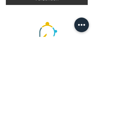
Contactgegevens
Meike Ogterop-Jonker
06-26078282
meike@begeleidingbijmeike.nl
pagina's
💛
Voor kinderen
💛
Voor ouders