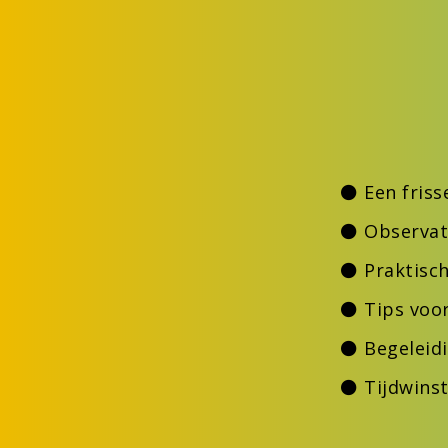
⚫ Een friss
⚫ Observati
⚫ Praktisch
⚫ Tips voo
⚫ Begeleid
⚫ Tijdwinst