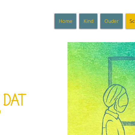
Home
Kind
Ouder
Sc
d dat
?