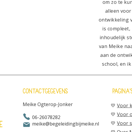
om zo te kun
alleen voor
ontwikkeling 
is compleet,
inhoudelijk st
van Meike naa
aan de ontwik
school, en i
Contactgegevens
pagina'
Meike Ogterop-Jonker
💛
Voor 
💛
Voor 
06-26078282
💛
Voor 
meike@begeleidingbijmeike.nl