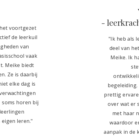
- leerkrac
 het voortgezet
tief de leerkuil
"Ik heb als 
digheden van
deel van he
asisschool vaak
Meike. Ik h
. Meike biedt
ste
n. Ze is daarbij
ontwikkel
niet elke dag is
begeleiding.
 verwachtingen
prettig ervare
e soms horen bij
over wat er 
leerlingen
met haar n
eigen leren."
waardoor er
aanpak in de k