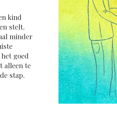
een kind
n stelt.
iaal minder
uiste
 het goed
t alleen te
de stap.