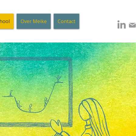
hool
Over Meike
Contact